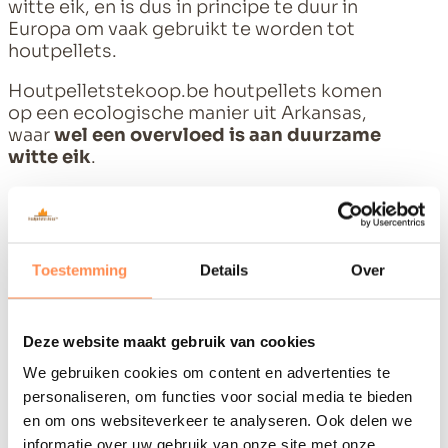
witte eik, en is dus in principe te duur in
Europa om vaak gebruikt te worden tot
houtpellets.
Houtpelletstekoop.be houtpellets komen
op een ecologische manier uit Arkansas,
waar
wel een overvloed is aan duurzame
witte eik
.
ZIJN ER NOG BIJKOMENDE
Toestemming
Details
Over
REDENEN WAAROM MEN
NAAR NAALDHOUT GRIJPT
MAAR DOOR WITTE EIK TENIET
Deze website maakt gebruik van cookies
GEDAAN WORDEN?
We gebruiken cookies om content en advertenties te
personaliseren, om functies voor social media te bieden
en om ons websiteverkeer te analyseren. Ook delen we
Bijkomende reden waarom voor naaldhout
informatie over uw gebruik van onze site met onze
gekozen wordt, is ook de schijnbare