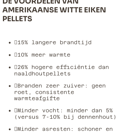
DE VOORDELEN VAN
AMERIKAANSE WITTE EIKEN
PELLETS
15% langere brandtijd

10% meer warmte

26% hogere efficiëntie dan

naaldhoutpellets
Branden zeer zuiver: geen

roet, consistente
warmteafgifte
Minder vocht: minder dan 5%

(versus 7-10% bij dennenhout)
Minder asresten: schoner en
