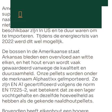
Amerikaanse witte eik pellets zijn een
superieure optie in vergelijking met
naaldhoutpellets. Waarom werden ze hier
niet nog verkocht? Omdat ze enkel
beschikbaar zijn in US en te duur waren om
te importeren. Tijdens de energiecrisis van
2022 werd dit wel mogelijk.
De bossen in de Amerikaanse staat
Arkansas bieden een overvloed aan witte
eiken, en het hout ervan wordt vaak
gewaardeerd vanwege de kwaliteit en
duurzaamheid. Onze pellets worden onder
de merknaam Alphastixx geïmporteerd. Ze
zijn EN A1 gecertificeerd volgens de norm
EN 17225-2, wat betekent dat ze een lager
vochtgehalte en dezelfde hoeveelheid as
hebben als de gekende naaldhoutpellets.
Bovendien heeft eikenhout een hogere