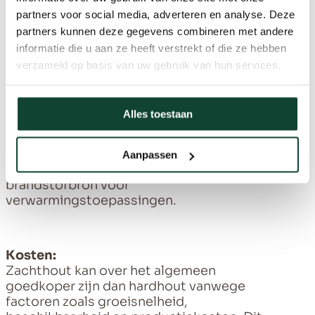
efficiëntie in de pelletkachel
, nl zachthout
partners voor social media, adverteren en analyse. Deze
heeft vaak een lager asgehalte en
partners kunnen deze gegevens combineren met andere
ontbrandt sneller, wat gunstig kan zijn voor
informatie die u aan ze heeft verstrekt of die ze hebben
het opstarten van een pelletkachel. Snel
verzameld op basis van uw gebruik van hun services.
ontbranden betekent ook sneller
verbranden. Hardhout heeft een hogere
asgehalte. Dit telt echter niet voor witte
Alles toestaan
eik. Deze soort, door haar bijzondere
eigenschappen, is de enigste eiksoort die
weinig assen achter laat en roet. Hierdoor
Aanpassen
is het een schone en handige
brandstofbron voor
verwarmingstoepassingen.
Kosten:
Zachthout kan over het algemeen
goedkoper zijn dan hardhout vanwege
factoren zoals groeisnelheid,