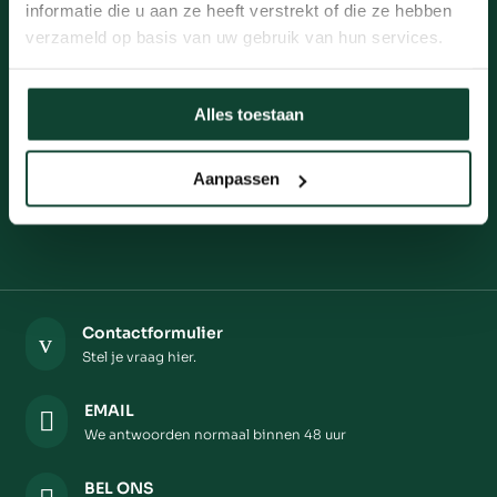
informatie die u aan ze heeft verstrekt of die ze hebben
KBO 0460.662.304.
verzameld op basis van uw gebruik van hun services.
ONZE PRODUCTEN
Alles toestaan
US Witte eik testzak
1/2 pallet US Witte eik
Aanpassen
Volle pallet US Witte eik
Contactformulier
v
Stel je vraag hier.
EMAIL

We antwoorden normaal binnen 48 uur
BEL ONS