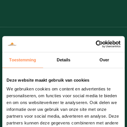
BEDRIJFSGEGEVENS
Brandstoffen Toon Degrauwe
Toestemming
Details
Over
T&T’s BV
Afhaalpunt Izegem:
Roeselaarsestraat 335, Izegem
Afhaalpunt Vichte:
Oudenaardestraat 53, Vichte
Deze website maakt gebruik van cookies
Maatschappelijke zetel:
Roeselaarsestraat 335, Izegem
We gebruiken cookies om content en advertenties te
Bekijk op Google maps
personaliseren, om functies voor social media te bieden
en om ons websiteverkeer te analyseren. Ook delen we
informatie over uw gebruik van onze site met onze
REGISTRATIENUMMERS
partners voor social media, adverteren en analyse. Deze
partners kunnen deze gegevens combineren met andere
BTW: BE 0460.662.304.