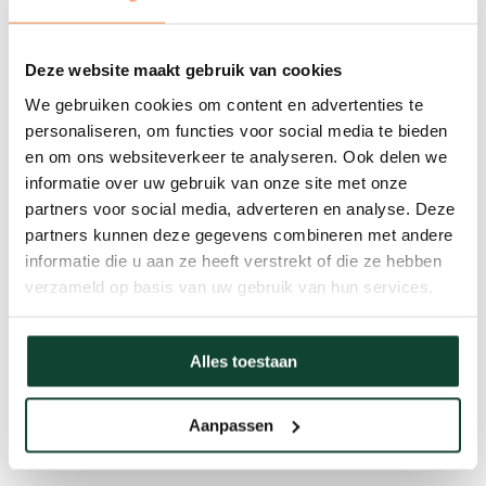
Deze website maakt gebruik van cookies
MINIMALE VERVUILENDE
We gebruiken cookies om content en advertenties te
STOFFEN
personaliseren, om functies voor social media te bieden
en om ons websiteverkeer te analyseren. Ook delen we
Hout bevat altijd sporen van bepaalde
informatie over uw gebruik van onze site met onze
metalen die van
partners voor social media, adverteren en analyse. Deze
nature in de aarde aanwezig zijn. Volgens
partners kunnen deze gegevens combineren met andere
informatie die u aan ze heeft verstrekt of die ze hebben
onze
ISO 17225-2
zijn limieten bepaald voor
verzameld op basis van uw gebruik van hun services.
de diverse metalen.
Onze pellets scoren hier uitzonderlijk goed
Alles toestaan
op, waardoor ze
weinig vervuilend
zijn.
Aanpassen