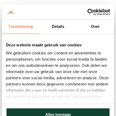
Breedte: 2.50 m
Hoogte: 2.60 m
Toestemming
Details
Over
PALLET
Er is geen kost aangerekend noch waarborg
Deze website maakt gebruik van cookies
voor het pallet zelf. Deze mag u houden. U
We gebruiken cookies om content en advertenties te
personaliseren, om functies voor social media te bieden
kan er zeker iemand plezier mee doen. Hout
en om ons websiteverkeer te analyseren. Ook delen we
is duur en schaars geworden. Daar onze
informatie over uw gebruik van onze site met onze
houtpellets rechtstreeks uit de Verenigde
partners voor social media, adverteren en analyse. Deze
Staten komen, leveren we op US paletten.
partners kunnen deze gegevens combineren met andere
informatie die u aan ze heeft verstrekt of die ze hebben
Afmeting 122/102cm.
verzameld op basis van uw gebruik van hun services.
Alles toestaan