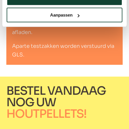
Let op:
de chauffeur heeft een strikt plan
en kan dus NIET helpen om een pallet te
Aanpassen
legen en de losse zakken te helpen
afladen.
Aparte testzakken worden verstuurd via
GLS.
BESTEL VANDAAG
NOG UW
HOUTPELLETS!